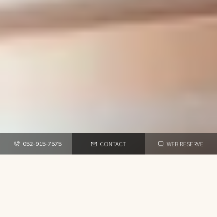
CONTACT
WEB RESERVE
052-915-7575
TOP
NEWS・BLOG
moikor.サロンのカラーレシピの秘
密